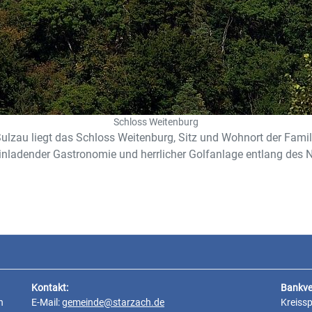
Schloss Weitenburg
zau liegt das Schloss Weitenburg, Sitz und Wohnort der Familie 
inladender Gastronomie und herrlicher Golfanlage entlang des 
Kontakt:
Bankve
n
E-Mail:
gemeinde@starzach.de
Kreiss