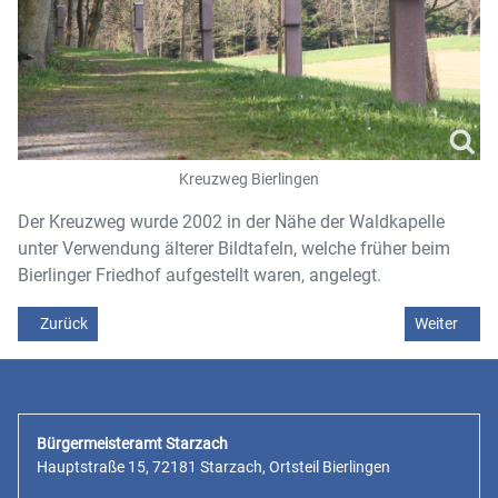
Kreuzweg Bierlingen
Der Kreuzweg wurde 2002 in der Nähe der Waldkapelle
unter Verwendung älterer Bildtafeln, welche früher beim
Bierlinger Friedhof aufgestellt waren, angelegt.
Vorheriger Beitrag: Kirche St. Peter und Paul
Nächster Be
Zurück
Weiter
Bürgermeisteramt Starzach
Hauptstraße 15, 72181 Starzach, Ortsteil Bierlingen