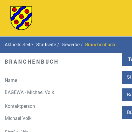
Aktuelle Seite:
Startseite
Gewerbe
Branchenbuch
Te
BRANCHENBUCH
St
Name
BAGEWA - Michael Volk
Ba
Kontaktperson
Bü
Michael Volk