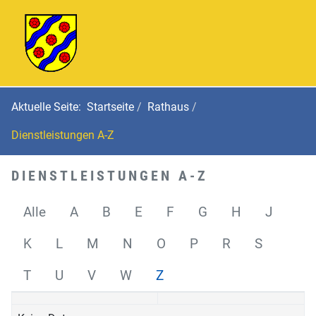
Aktuelle Seite:
Startseite
Rathaus
Dienstleistungen A-Z
DIENSTLEISTUNGEN A-Z
Alle
A
B
E
F
G
H
J
K
L
M
N
O
P
R
S
T
U
V
W
Z