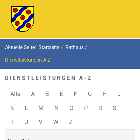
Aktuelle Seite:
Startseite
Rathaus
Dienstleistungen A-Z
DIENSTLEISTUNGEN A-Z
Alle
A
B
E
F
G
H
J
K
L
M
N
O
P
R
S
T
U
V
W
Z