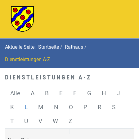
Aktuelle Seite:
Startseite
Rathaus
Dienstleistungen A-Z
DIENSTLEISTUNGEN A-Z
Alle
A
B
E
F
G
H
J
K
L
M
N
O
P
R
S
T
U
V
W
Z