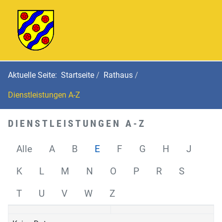
Aktuelle Seite:
Startseite
Rathaus
Dienstleistungen A-Z
DIENSTLEISTUNGEN A-Z
Alle
A
B
E
F
G
H
J
K
L
M
N
O
P
R
S
T
U
V
W
Z