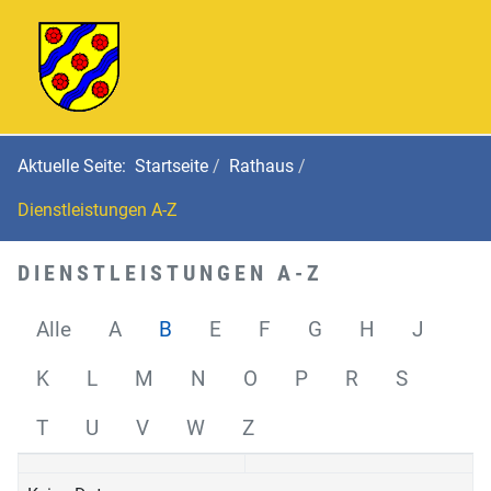
Aktuelle Seite:
Startseite
Rathaus
Dienstleistungen A-Z
DIENSTLEISTUNGEN A-Z
Alle
A
B
E
F
G
H
J
K
L
M
N
O
P
R
S
T
U
V
W
Z