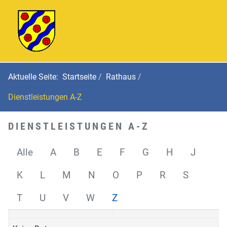
Aktuelle Seite:
Startseite
Rathaus
Dienstleistungen A-Z
DIENSTLEISTUNGEN A-Z
Alle
A
B
E
F
G
H
J
K
L
M
N
O
P
R
S
T
U
V
W
Z