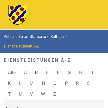
Aktuelle Seite:
Startseite
Rathaus
Dienstleistungen A-Z
DIENSTLEISTUNGEN A-Z
Alle
A
B
E
F
G
H
J
K
L
M
N
O
P
R
S
T
U
V
W
Z