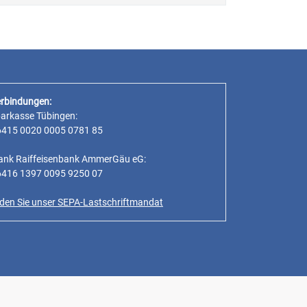
rbindungen:
parkasse Tübingen:
6415 0020 0005 0781 85
ank Raiffeisenbank AmmerGäu eG:
6416 1397 0095 9250 07
inden Sie unser SEPA-Lastschriftmandat