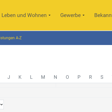
Leben und Wohnen
Gewerbe
Bekann
istungen A-Z
J
K
L
M
N
O
P
R
S