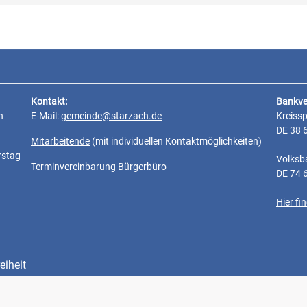
Kontakt:
Bankve
n
E-Mail:
gemeinde@starzach.de
Kreiss
DE 38 
Mitarbeitende
(mit individuellen Kontaktmöglichkeiten)
rstag
Volksb
Terminvereinbarung Bürgerbüro
DE 74 
Hier f
eiheit