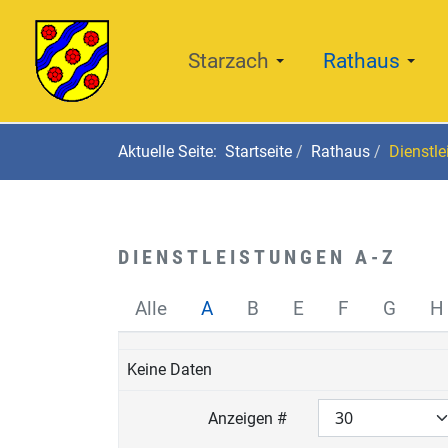
Starzach
Rathaus
Aktuelle Seite:
Startseite
Rathaus
Dienstle
DIENSTLEISTUNGEN A-Z
Alle
A
B
E
F
G
H
Keine Daten
Anzeigen #