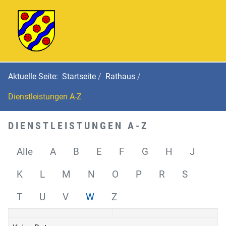
Aktuelle Seite:
Startseite
Rathaus
Dienstleistungen A-Z
DIENSTLEISTUNGEN A-Z
Alle
A
B
E
F
G
H
J
K
L
M
N
O
P
R
S
T
U
V
W
Z