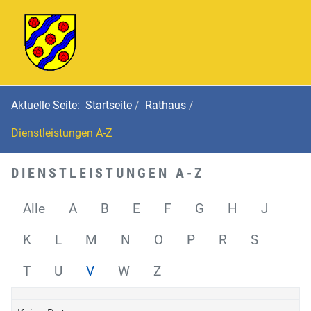
Aktuelle Seite:
Startseite
Rathaus
Dienstleistungen A-Z
DIENSTLEISTUNGEN A-Z
Alle
A
B
E
F
G
H
J
K
L
M
N
O
P
R
S
T
U
V
W
Z