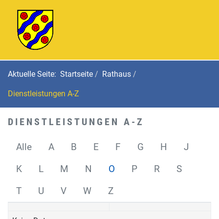
Aktuelle Seite:
Startseite
Rathaus
Dienstleistungen A-Z
DIENSTLEISTUNGEN A-Z
Alle
A
B
E
F
G
H
J
K
L
M
N
O
P
R
S
T
U
V
W
Z