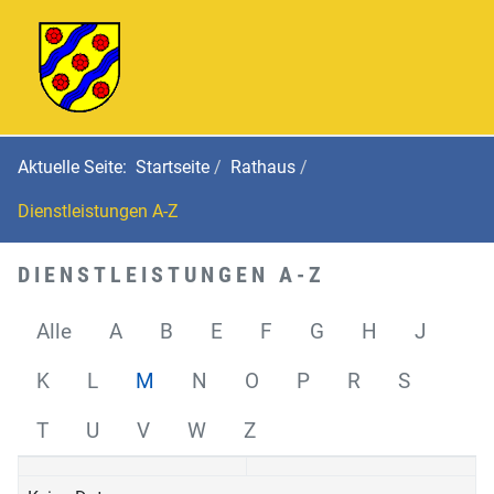
Aktuelle Seite:
Startseite
Rathaus
Dienstleistungen A-Z
DIENSTLEISTUNGEN A-Z
Alle
A
B
E
F
G
H
J
K
L
M
N
O
P
R
S
T
U
V
W
Z