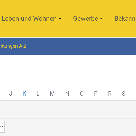
Leben und Wohnen
Gewerbe
Bekann
istungen A-Z
J
K
L
M
N
O
P
R
S