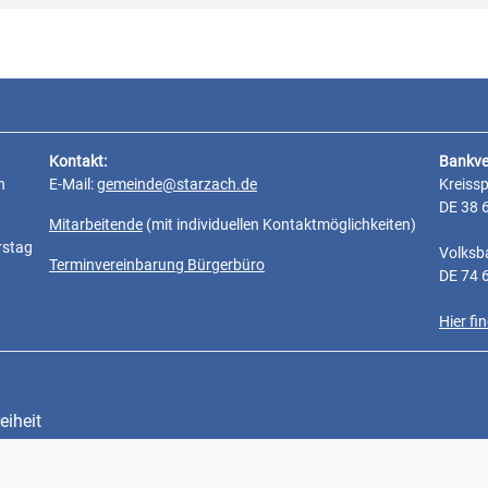
Kontakt:
Bankve
n
E-Mail:
gemeinde@starzach.de
Kreiss
DE 38 
Mitarbeitende
(mit individuellen Kontaktmöglichkeiten)
rstag
Volksb
Terminvereinbarung Bürgerbüro
DE 74 
Hier f
eiheit