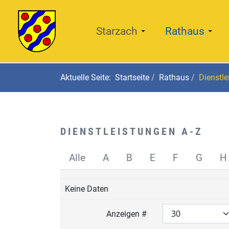
Starzach
Rathaus
Aktuelle Seite:
Startseite
Rathaus
Dienstle
DIENSTLEISTUNGEN A-Z
Alle
A
B
E
F
G
H
Keine Daten
Anzeigen #