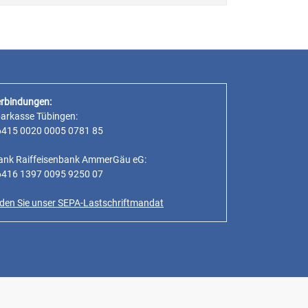
rbindungen:
parkasse Tübingen:
6415 0020 0005 0781 85
ank Raiffeisenbank AmmerGäu eG:
6416 1397 0095 9250 07
inden Sie unser SEPA-Lastschriftmandat