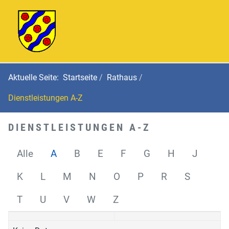
Aktuelle Seite:
Startseite
Rathaus
Dienstleistungen A-Z
DIENSTLEISTUNGEN A-Z
Alle
A
B
E
F
G
H
J
K
L
M
N
O
P
R
S
T
U
V
W
Z