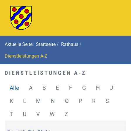
Aktuelle Seite:
Startseite
Rathaus
Dienstleistungen A-Z
DIENSTLEISTUNGEN A-Z
Alle
A
B
E
F
G
H
J
K
L
M
N
O
P
R
S
T
U
V
W
Z