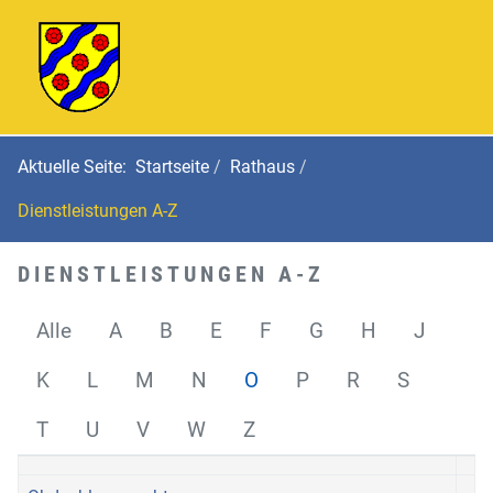
Aktuelle Seite:
Startseite
Rathaus
Dienstleistungen A-Z
DIENSTLEISTUNGEN A-Z
Alle
A
B
E
F
G
H
J
K
L
M
N
O
P
R
S
T
U
V
W
Z