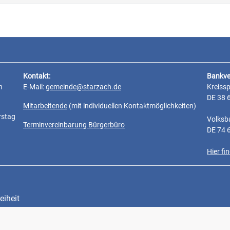
Kontakt:
Bankve
n
E-Mail:
gemeinde@starzach.de
Kreiss
DE 38 
Mitarbeitende
(mit individuellen Kontaktmöglichkeiten)
rstag
Volksb
Terminvereinbarung Bürgerbüro
DE 74 
Hier f
eiheit