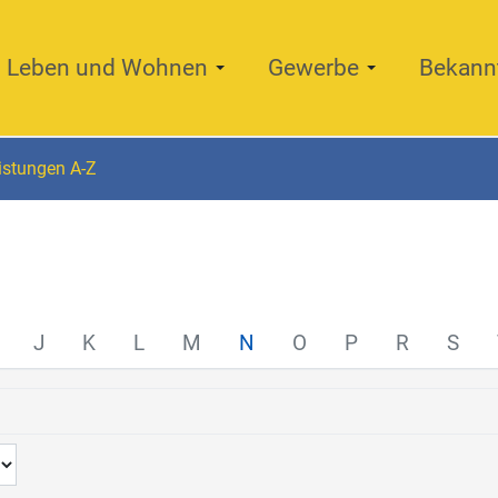
Leben und Wohnen
Gewerbe
Bekann
istungen A-Z
J
K
L
M
N
O
P
R
S