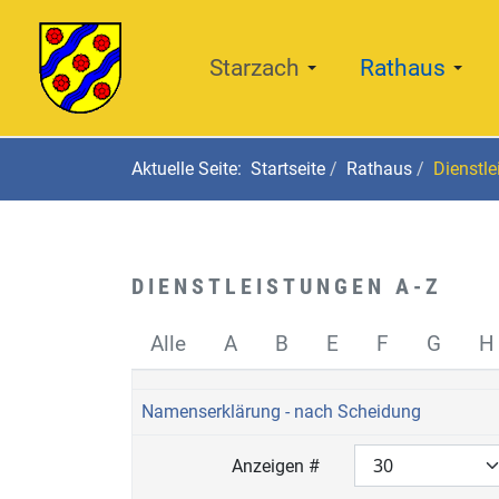
Starzach
Rathaus
Aktuelle Seite:
Startseite
Rathaus
Dienstle
DIENSTLEISTUNGEN A-Z
Alle
A
B
E
F
G
H
Namenserklärung - nach Scheidung
Anzeigen #