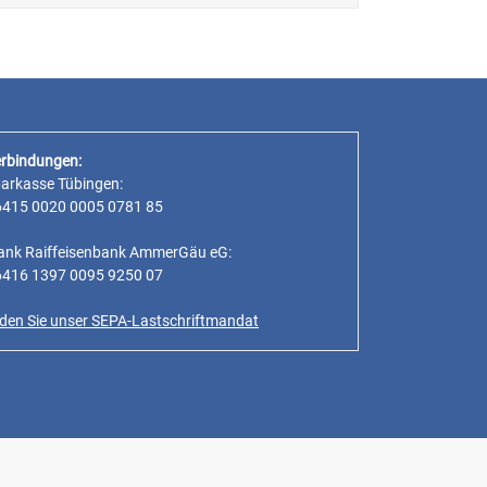
rbindungen:
parkasse Tübingen:
6415 0020 0005 0781 85
ank Raiffeisenbank AmmerGäu eG:
6416 1397 0095 9250 07
inden Sie unser SEPA-Lastschriftmandat