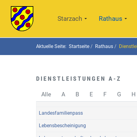
Starzach
Rathaus
Aktuelle Seite:
Startseite
Rathaus
Dienstle
DIENSTLEISTUNGEN A-Z
Alle
A
B
E
F
G
H
Landesfamilienpass
Lebensbescheinigung