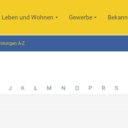
Leben und Wohnen
Gewerbe
Bekann
istungen A-Z
J
K
L
M
N
O
P
R
S