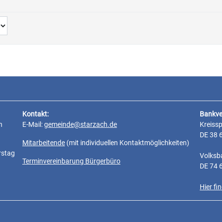
Kontakt:
Bankve
n
E-Mail:
gemeinde@starzach.de
Kreiss
DE 38 
Mitarbeitende
(mit individuellen Kontaktmöglichkeiten)
rstag
Volksb
Terminvereinbarung Bürgerbüro
DE 74 
Hier f