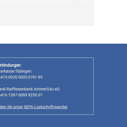
rbindungen:
parkasse Tübingen:
6415 0020 0005 0781 85
ank Raiffeisenbank AmmerGäu eG:
6416 1397 0095 9250 07
inden Sie unser SEPA-Lastschriftmandat