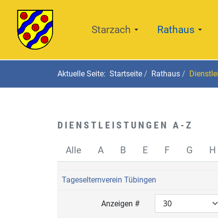
Starzach
Rathaus
Aktuelle Seite:
Startseite
Rathaus
Dienstle
DIENSTLEISTUNGEN A-Z
Alle
A
B
E
F
G
H
Tageselternverein Tübingen
Anzeigen #