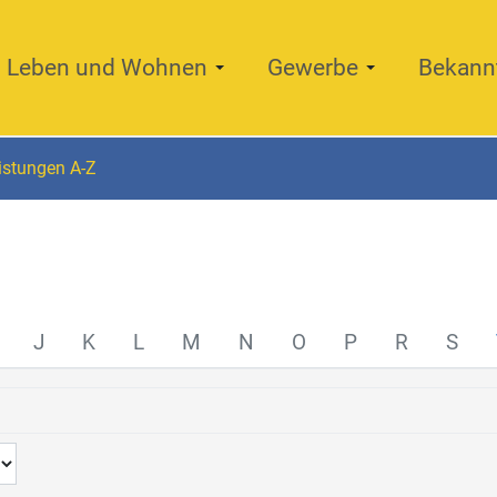
Leben und Wohnen
Gewerbe
Bekann
istungen A-Z
J
K
L
M
N
O
P
R
S