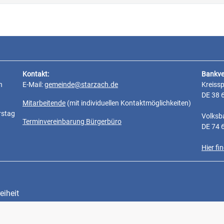
Kontakt:
Bankve
n
E-Mail:
gemeinde@starzach.de
Kreiss
DE 38 
Mitarbeitende
(mit individuellen Kontaktmöglichkeiten)
rstag
Volksb
Terminvereinbarung Bürgerbüro
DE 74 
Hier f
eiheit