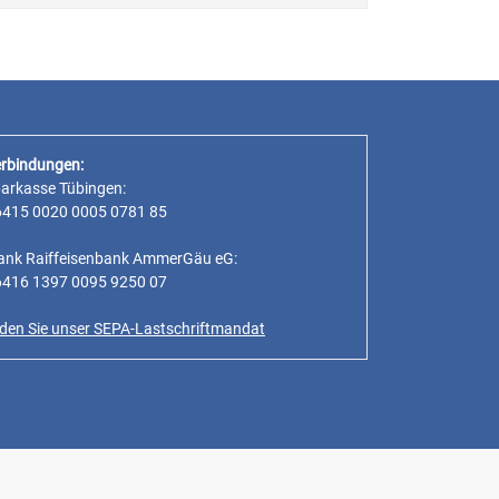
rbindungen:
parkasse Tübingen:
6415 0020 0005 0781 85
ank Raiffeisenbank AmmerGäu eG:
6416 1397 0095 9250 07
inden Sie unser SEPA-Lastschriftmandat