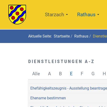
Starzach
Rathaus
Aktuelle Seite:
Startseite
Rathaus
Dienstle
DIENSTLEISTUNGEN A-Z
Alle
A
B
E
F
G
H
Ehefähigkeitszeugnis - Ausstellung beantrag
Ehename bestimmen