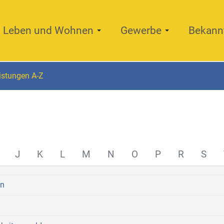
Leben und Wohnen
Gewerbe
Bekann
istungen A-Z
J
K
L
M
N
O
P
R
S
en